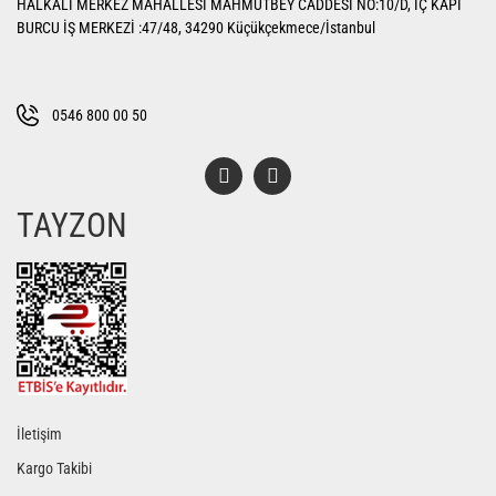
HALKALI MERKEZ MAHALLESİ MAHMUTBEY CADDESİ NO:10/D, İÇ KAPI
Ürün açıklamasında eksik bilgiler bulunuyor.
BURCU İŞ MERKEZİ :47/48, 34290 Küçükçekmece/İstanbul
Ürün bilgilerinde hatalar bulunuyor.
Ürün fiyatı diğer sitelerden daha pahalı.
Bu ürüne benzer farklı alternatifler olmalı.
0546 800 00 50
TAYZON
Gönder
İletişim
Kargo Takibi