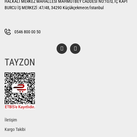
HALKALI MERKEZ MAHALLESİ MAHMUTBEY CADDESİ NO:10/D, İÇ KAPI
Ürün açıklamasında eksik bilgiler bulunuyor.
BURCU İŞ MERKEZİ :47/48, 34290 Küçükçekmece/İstanbul
Ürün bilgilerinde hatalar bulunuyor.
Ürün fiyatı diğer sitelerden daha pahalı.
Bu ürüne benzer farklı alternatifler olmalı.
0546 800 00 50
TAYZON
Gönder
İletişim
Kargo Takibi