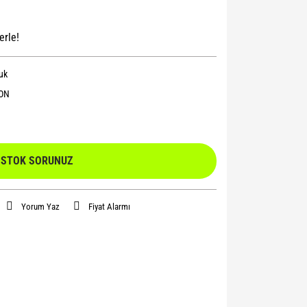
erle!
uk
ON
STOK SORUNUZ
Yorum Yaz
Fiyat Alarmı