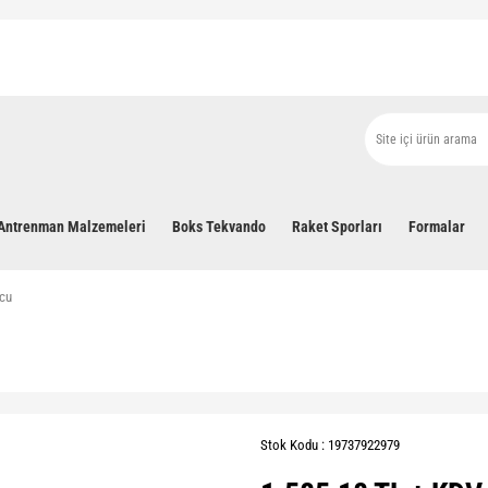
Antrenman Malzemeleri
Boks Tekvando
Raket Sporları
Formalar
ncu
Stok Kodu : 19737922979