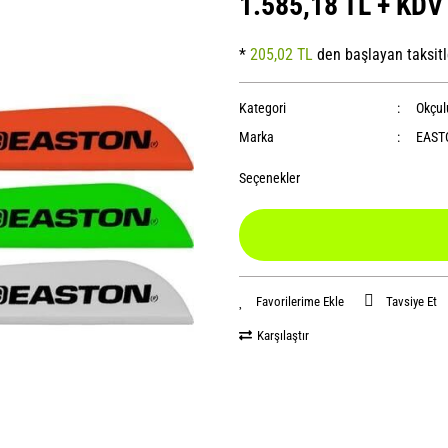
1.585,18 TL + KDV
*
205,02 TL
den başlayan taksitl
Kategori
Okçul
Marka
EAST
Seçenekler
Tavsiye Et
Karşılaştır