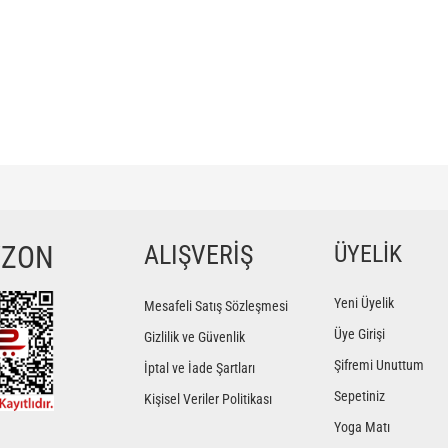
ğer konularda yetersiz gördüğünüz noktaları öneri formunu kullanarak tarafımıza iletebilir
Bu ürüne ilk yorumu siz yapın!
YZON
ALIŞVERİŞ
ÜYELİK
Yorum Yaz
Yeni Üyelik
Mesafeli Satış Sözleşmesi
Üye Girişi
Gizlilik ve Güvenlik
Şifremi Unuttum
İptal ve İade Şartları
Sepetiniz
Kişisel Veriler Politikası
Yoga Matı