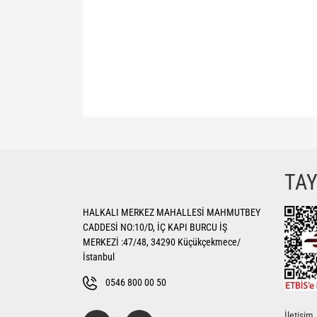
Bu ürünün fiyat bilgisi, resim, ürün açıklamalarında ve di
Görüş ve önerileriniz için teşekkür ederiz.
Ürün resmi kalitesiz, bozuk veya görüntülenemiyor.
TA
Ürün açıklamasında eksik bilgiler bulunuyor.
HALKALI MERKEZ MAHALLESİ MAHMUTBEY
Ürün bilgilerinde hatalar bulunuyor.
CADDESİ NO:10/D, İÇ KAPI BURCU İŞ
Ürün fiyatı diğer sitelerden daha pahalı.
MERKEZİ :47/48, 34290 Küçükçekmece/
Bu ürüne benzer farklı alternatifler olmalı.
İstanbul
0546 800 00 50
İletişim