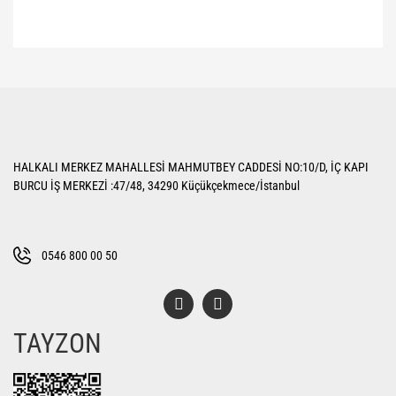
Bu ürünün fiyat bilgisi, resim, ürün açıklamalarında ve diğer konularda
yetersiz gördüğünüz noktaları öneri formunu kullanarak tarafımıza
Bu ürüne ilk yorumu siz yapın!
iletebilirsiniz.
Görüş ve önerileriniz için teşekkür ederiz.
Yorum Yaz
Ürün resmi kalitesiz, bozuk veya görüntülenemiyor.
HALKALI MERKEZ MAHALLESİ MAHMUTBEY CADDESİ NO:10/D, İÇ KAPI
Ürün açıklamasında eksik bilgiler bulunuyor.
BURCU İŞ MERKEZİ :47/48, 34290 Küçükçekmece/İstanbul
Ürün bilgilerinde hatalar bulunuyor.
Ürün fiyatı diğer sitelerden daha pahalı.
Bu ürüne benzer farklı alternatifler olmalı.
0546 800 00 50
TAYZON
Gönder