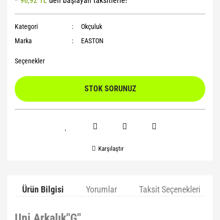
*
96,92 TL
den başlayan taksitlerle!
Yoga Roller
Kategori
Okçuluk
Marka
EASTON
Seçenekler
STOK SORUNUZ
Karşılaştır
Ürün Bilgisi
Yorumlar
Taksit Seçenekleri
Uni Arkalık''G''