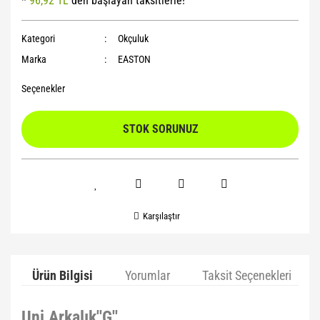
*
96,92 TL
den başlayan taksitlerle!
Yoga Roller
Kategori
Okçuluk
Marka
EASTON
Seçenekler
STOK SORUNUZ
Karşılaştır
Ürün Bilgisi
Yorumlar
Taksit Seçenekleri
Uni Arkalık''G''