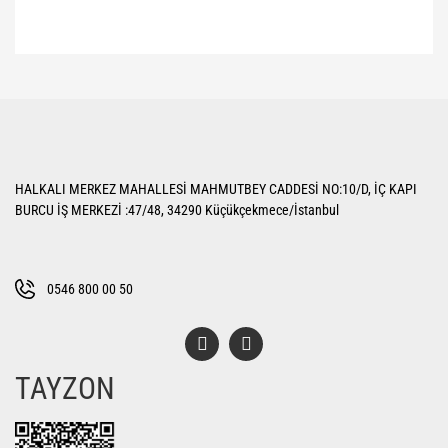
Bu ürünün fiyat bilgisi, resim, ürün açıklamalarında ve diğer konularda
yetersiz gördüğünüz noktaları öneri formunu kullanarak tarafımıza
Bu ürüne ilk yorumu siz yapın!
iletebilirsiniz.
Görüş ve önerileriniz için teşekkür ederiz.
Yorum Yaz
Ürün resmi kalitesiz, bozuk veya görüntülenemiyor.
HALKALI MERKEZ MAHALLESİ MAHMUTBEY CADDESİ NO:10/D, İÇ KAPI
Ürün açıklamasında eksik bilgiler bulunuyor.
BURCU İŞ MERKEZİ :47/48, 34290 Küçükçekmece/İstanbul
Ürün bilgilerinde hatalar bulunuyor.
Ürün fiyatı diğer sitelerden daha pahalı.
Bu ürüne benzer farklı alternatifler olmalı.
0546 800 00 50
TAYZON
Gönder