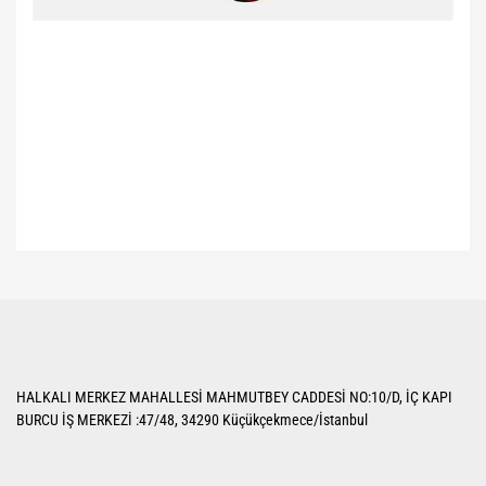
Bu ürünün fiyat bilgisi, resim, ürün açıklamalarında ve diğer konularda
yetersiz gördüğünüz noktaları öneri formunu kullanarak tarafımıza
Bu ürüne ilk yorumu siz yapın!
iletebilirsiniz.
Görüş ve önerileriniz için teşekkür ederiz.
Yorum Yaz
Ürün resmi kalitesiz, bozuk veya görüntülenemiyor.
HALKALI MERKEZ MAHALLESİ MAHMUTBEY CADDESİ NO:10/D, İÇ KAPI
Ürün açıklamasında eksik bilgiler bulunuyor.
BURCU İŞ MERKEZİ :47/48, 34290 Küçükçekmece/İstanbul
Ürün bilgilerinde hatalar bulunuyor.
Ürün fiyatı diğer sitelerden daha pahalı.