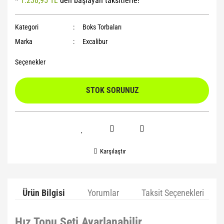
*
1.238,95 TL
den başlayan taksitlerle!
Yoga Roller
Kategori
Boks Torbaları
Marka
Excalibur
Seçenekler
STOK SORUNUZ
Karşılaştır
Ürün Bilgisi
Yorumlar
Taksit Seçenekleri
Hız Topu Seti Ayarlanabilir