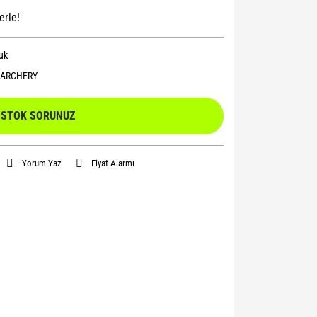
erle!
uk
 ARCHERY
STOK SORUNUZ
Yorum Yaz
Fiyat Alarmı