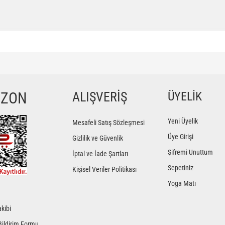
ğer konularda yetersiz gördüğünüz noktaları öneri formunu kullanarak tarafımıza iletebilir
Bu ürüne ilk yorumu siz yapın!
YZON
ALIŞVERİŞ
ÜYELİK
Yorum Yaz
Yeni Üyelik
Mesafeli Satış Sözleşmesi
Üye Girişi
Gizlilik ve Güvenlik
Şifremi Unuttum
İptal ve İade Şartları
Sepetiniz
Kişisel Veriler Politikası
Yoga Matı
kibi
Gönder
Bildirim Formu