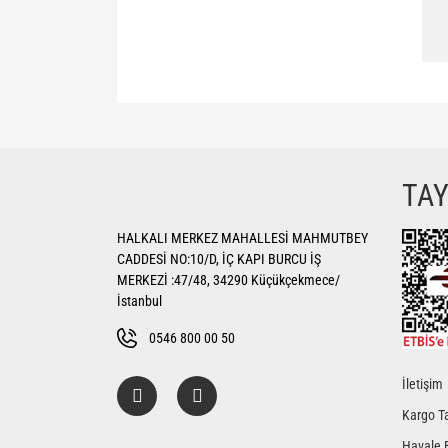
Bu ürünün fiyat bilgisi, resim, ürün açıklamalarında ve di
Görüş ve önerileriniz için teşekkür ederiz.
Ürün resmi kalitesiz, bozuk veya görüntülenemiyor.
TA
Ürün açıklamasında eksik bilgiler bulunuyor.
HALKALI MERKEZ MAHALLESİ MAHMUTBEY
Ürün bilgilerinde hatalar bulunuyor.
CADDESİ NO:10/D, İÇ KAPI BURCU İŞ
Ürün fiyatı diğer sitelerden daha pahalı.
MERKEZİ :47/48, 34290 Küçükçekmece/
Bu ürüne benzer farklı alternatifler olmalı.
İstanbul
0546 800 00 50
İletişim
Kargo Ta
Havale 