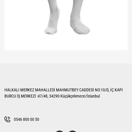
Bu ürünün fiyat bilgisi, resim, ürün açıklamalarında ve diğer konularda
yetersiz gördüğünüz noktaları öneri formunu kullanarak tarafımıza
Bu ürüne ilk yorumu siz yapın!
iletebilirsiniz.
Görüş ve önerileriniz için teşekkür ederiz.
Yorum Yaz
Ürün resmi kalitesiz, bozuk veya görüntülenemiyor.
HALKALI MERKEZ MAHALLESİ MAHMUTBEY CADDESİ NO:10/D, İÇ KAPI
Ürün açıklamasında eksik bilgiler bulunuyor.
BURCU İŞ MERKEZİ :47/48, 34290 Küçükçekmece/İstanbul
Ürün bilgilerinde hatalar bulunuyor.
Ürün fiyatı diğer sitelerden daha pahalı.
Bu ürüne benzer farklı alternatifler olmalı.
0546 800 00 50