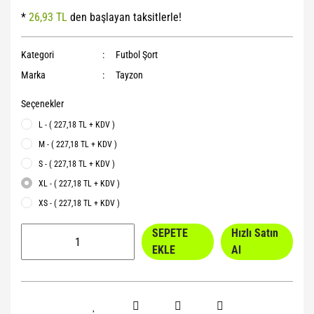
*
26,93 TL
den başlayan taksitlerle!
Yoga Roller
Kategori
Futbol Şort
Marka
Tayzon
Seçenekler
L - ( 227,18 TL + KDV )
M - ( 227,18 TL + KDV )
S - ( 227,18 TL + KDV )
XL - ( 227,18 TL + KDV )
XS - ( 227,18 TL + KDV )
SEPETE
Hızlı Satın
EKLE
Al