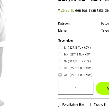
*
26,93 TL
den başlayan taksitle
Kategori
Futbo
Marka
Tayzo
Seçenekler
L - ( 227,18 TL + KDV )
M - ( 227,18 TL + KDV )
S - ( 227,18 TL + KDV )
XL - ( 227,18 TL + KDV )
XS - ( 227,18 TL + KDV )
S
Tavsiye Et