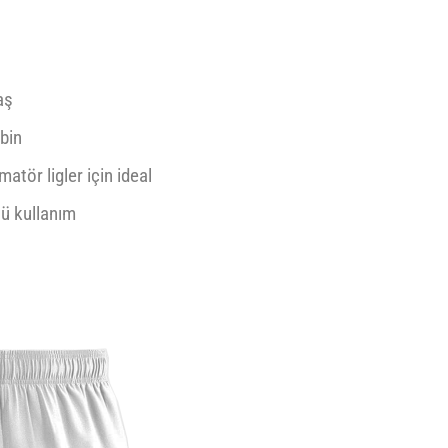
aş
bin
atör ligler için ideal
lü kullanım