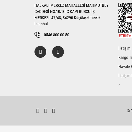
HALKALI MERKEZ MAHALLESİ MAHMUTBEY
Ürün bilgilerinde hatalar bulunuyor.
CADDESİ NO:10/D, İÇ KAPI BURCU İŞ
Ürün fiyatı diğer sitelerden daha pahalı.
MERKEZİ :47/48, 34290 Küçükçekmece/
Bu ürüne benzer farklı alternatifler olmalı.
İstanbul
0546 800 00 50
İletişim
Kargo Ta
Havale 
İletişim
>
© T