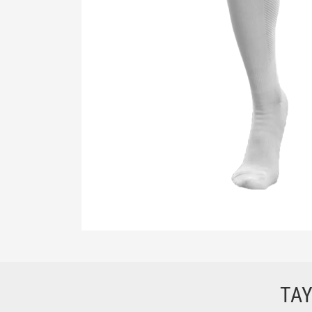
Bu ürünün fiyat bilgisi, resim, ürün açıklamalarında ve di
Görüş ve önerileriniz için teşekkür ederiz.
Ürün resmi kalitesiz, bozuk veya görüntülenemiyor.
TA
Ürün açıklamasında eksik bilgiler bulunuyor.