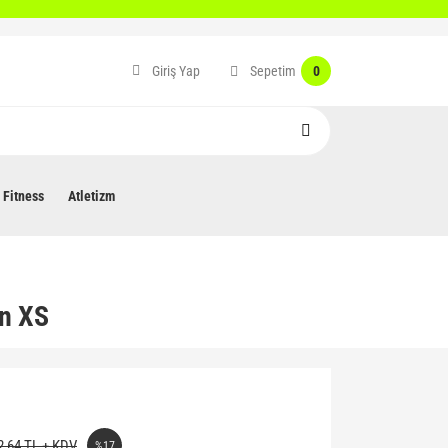
Sepetim
Giriş Yap
0
Fitness
Atletizm
in XS
2,64 TL + KDV
%17