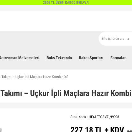
2500 TL ÜZERİ KARGO BEDAVA!
Antrenman Malzemeleri
Boks Tekvando
Raket Sporları
Formalar
ı Takımı – Uçkur İpli Maçlara Hazır Kombin XS
 Takımı – Uçkur İpli Maçlara Hazır Komb
Stok Kodu : HF41ETQSVZ_99998
227,18 TL + KDV
27