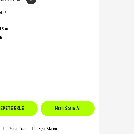
rle!
l Şort
n
EPETE EKLE
Hızlı Satın Al
Yorum Yaz
Fiyat Alarmı