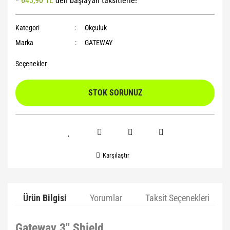
*
643,90 TL
den başlayan taksitlerle!
Yoga Roller
Kategori
Okçuluk
Marka
GATEWAY
Seçenekler
STOK SORUNUZ
Karşılaştır
Ürün Bilgisi
Yorumlar
Taksit Seçenekleri
Gateway 3'' Shield