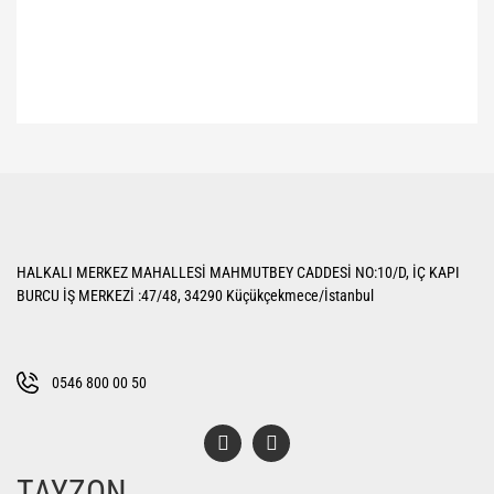
Bu ürünün fiyat bilgisi, resim, ürün açıklamalarında ve diğer konularda
yetersiz gördüğünüz noktaları öneri formunu kullanarak tarafımıza
Bu ürüne ilk yorumu siz yapın!
iletebilirsiniz.
Görüş ve önerileriniz için teşekkür ederiz.
Yorum Yaz
Ürün resmi kalitesiz, bozuk veya görüntülenemiyor.
HALKALI MERKEZ MAHALLESİ MAHMUTBEY CADDESİ NO:10/D, İÇ KAPI
Ürün açıklamasında eksik bilgiler bulunuyor.
BURCU İŞ MERKEZİ :47/48, 34290 Küçükçekmece/İstanbul
Ürün bilgilerinde hatalar bulunuyor.
Ürün fiyatı diğer sitelerden daha pahalı.
Bu ürüne benzer farklı alternatifler olmalı.
0546 800 00 50
TAYZON