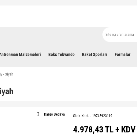
Antrenman Malzemeleri
Boks Tekvando
Raket Sporları
Formalar
y - Siyah
iyah
Kargo Bedava
Stok Kodu : 19745923119
4.978,43 TL + KDV