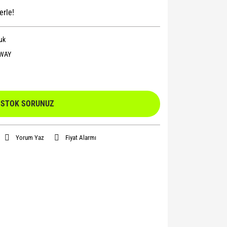
erle!
uk
WAY
STOK SORUNUZ
Yorum Yaz
Fiyat Alarmı