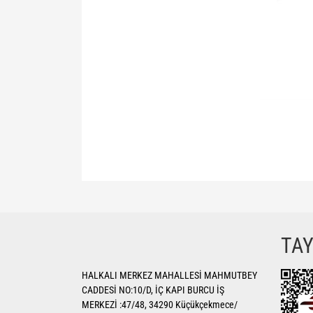
Bu ürünün fiyat bilgisi, resim, ürün açıklamalarında ve di
Görüş ve önerileriniz için teşekkür ederiz.
Ürün resmi kalitesiz, bozuk veya görüntülenemiyor.
TA
Ürün açıklamasında eksik bilgiler bulunuyor.
HALKALI MERKEZ MAHALLESİ MAHMUTBEY
Ürün bilgilerinde hatalar bulunuyor.
CADDESİ NO:10/D, İÇ KAPI BURCU İŞ
Ürün fiyatı diğer sitelerden daha pahalı.
MERKEZİ :47/48, 34290 Küçükçekmece/