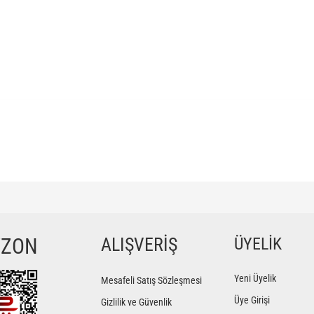
ğer konularda yetersiz gördüğünüz noktaları öneri formunu kullanarak tarafımıza iletebilir
Bu ürüne ilk yorumu siz yapın!
YZON
ALIŞVERİŞ
ÜYELİK
Yorum Yaz
Yeni Üyelik
Mesafeli Satış Sözleşmesi
Üye Girişi
Gizlilik ve Güvenlik