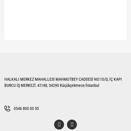
Bu ürünün fiyat bilgisi, resim, ürün açıklamalarında ve diğer konularda
yetersiz gördüğünüz noktaları öneri formunu kullanarak tarafımıza
Bu ürüne ilk yorumu siz yapın!
iletebilirsiniz.
Görüş ve önerileriniz için teşekkür ederiz.
Yorum Yaz
Ürün resmi kalitesiz, bozuk veya görüntülenemiyor.
HALKALI MERKEZ MAHALLESİ MAHMUTBEY CADDESİ NO:10/D, İÇ KAPI
Ürün açıklamasında eksik bilgiler bulunuyor.
BURCU İŞ MERKEZİ :47/48, 34290 Küçükçekmece/İstanbul
Ürün bilgilerinde hatalar bulunuyor.
Ürün fiyatı diğer sitelerden daha pahalı.
Bu ürüne benzer farklı alternatifler olmalı.
0546 800 00 50