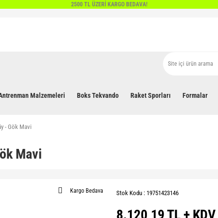
2500 TL ÜZERİ KARGO BEDAVA!
Antrenman Malzemeleri
Boks Tekvando
Raket Sporları
Formalar
üy - Gök Mavi
Gök Mavi
Kargo Bedava
Stok Kodu : 19751423146
8.120,19 TL + KDV