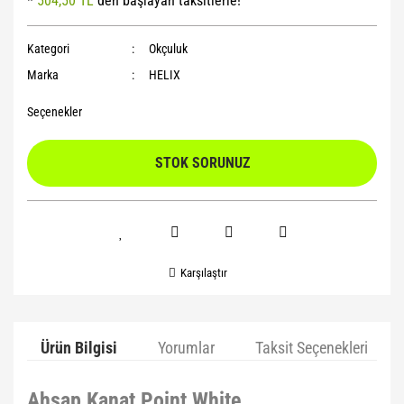
*
504,50 TL
den başlayan taksitlerle!
Yoga Roller
Kategori
Okçuluk
Marka
HELIX
Seçenekler
STOK SORUNUZ
Karşılaştır
Ürün Bilgisi
Yorumlar
Taksit Seçenekleri
Ahşap Kanat Point White