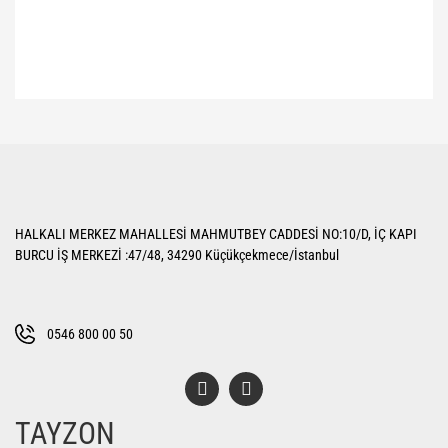
Bu ürünün fiyat bilgisi, resim, ürün açıklamalarında ve diğer konularda
yetersiz gördüğünüz noktaları öneri formunu kullanarak tarafımıza
Bu ürüne ilk yorumu siz yapın!
iletebilirsiniz.
Görüş ve önerileriniz için teşekkür ederiz.
Yorum Yaz
Ürün resmi kalitesiz, bozuk veya görüntülenemiyor.
HALKALI MERKEZ MAHALLESİ MAHMUTBEY CADDESİ NO:10/D, İÇ KAPI
Ürün açıklamasında eksik bilgiler bulunuyor.
BURCU İŞ MERKEZİ :47/48, 34290 Küçükçekmece/İstanbul
Ürün bilgilerinde hatalar bulunuyor.
Ürün fiyatı diğer sitelerden daha pahalı.
Bu ürüne benzer farklı alternatifler olmalı.
0546 800 00 50
TAYZON