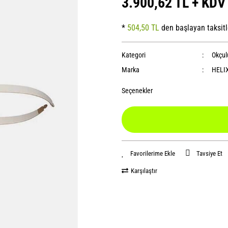
3.900,62 TL + KDV
*
504,50 TL
den başlayan taksitl
Kategori
Okçul
Marka
HELI
Seçenekler
Tavsiye Et
Karşılaştır