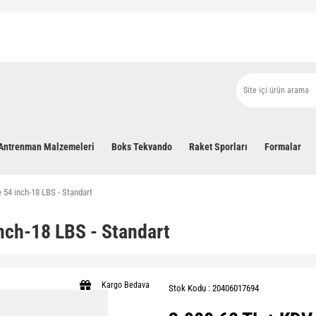
Antrenman Malzemeleri
Boks Tekvando
Raket Sporları
Formalar
 54 inch-18 LBS - Standart
nch-18 LBS - Standart
Kargo Bedava
Stok Kodu : 20406017694