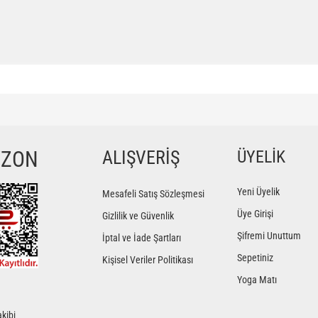
ğer konularda yetersiz gördüğünüz noktaları öneri formunu kullanarak tarafımıza iletebilir
Bu ürüne ilk yorumu siz yapın!
YZON
ALIŞVERİŞ
ÜYELİK
Yorum Yaz
Yeni Üyelik
Mesafeli Satış Sözleşmesi
Üye Girişi
Gizlilik ve Güvenlik
Şifremi Unuttum
İptal ve İade Şartları
Sepetiniz
Kişisel Veriler Politikası
Yoga Matı
kibi