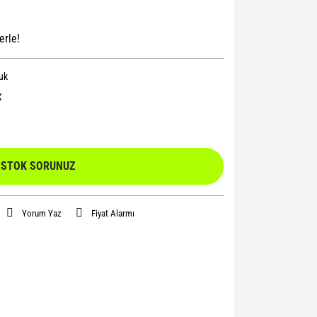
erle!
uk
X
STOK SORUNUZ
Yorum Yaz
Fiyat Alarmı