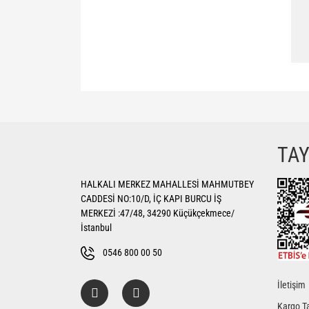
Bu ürünün fiyat bilgisi, resim, ürün açıklamalarında ve di
Görüş ve önerileriniz için teşekkür ederiz.
Ürün resmi kalitesiz, bozuk veya görüntülenemiyor.
TA
Ürün açıklamasında eksik bilgiler bulunuyor.
HALKALI MERKEZ MAHALLESİ MAHMUTBEY
Ürün bilgilerinde hatalar bulunuyor.
CADDESİ NO:10/D, İÇ KAPI BURCU İŞ
Ürün fiyatı diğer sitelerden daha pahalı.
MERKEZİ :47/48, 34290 Küçükçekmece/
Bu ürüne benzer farklı alternatifler olmalı.
İstanbul
0546 800 00 50
İletişim
Kargo Ta