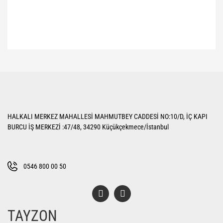
Bu ürünün fiyat bilgisi, resim, ürün açıklamalarında ve diğer konularda
yetersiz gördüğünüz noktaları öneri formunu kullanarak tarafımıza
Bu ürüne ilk yorumu siz yapın!
iletebilirsiniz.
Görüş ve önerileriniz için teşekkür ederiz.
Yorum Yaz
Ürün resmi kalitesiz, bozuk veya görüntülenemiyor.
HALKALI MERKEZ MAHALLESİ MAHMUTBEY CADDESİ NO:10/D, İÇ KAPI
Ürün açıklamasında eksik bilgiler bulunuyor.
BURCU İŞ MERKEZİ :47/48, 34290 Küçükçekmece/İstanbul
Ürün bilgilerinde hatalar bulunuyor.
Ürün fiyatı diğer sitelerden daha pahalı.
Bu ürüne benzer farklı alternatifler olmalı.
0546 800 00 50
TAYZON