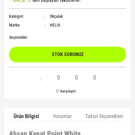
*
504,50 TL
den başlayan taksitlerle!
Yoga Roller
Kategori
Okçuluk
Marka
HELIX
Seçenekler
STOK SORUNUZ
Karşılaştır
Ürün Bilgisi
Yorumlar
Taksit Seçenekleri
Ahşap Kanat Point White