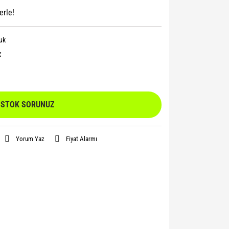
erle!
uk
X
STOK SORUNUZ
Yorum Yaz
Fiyat Alarmı