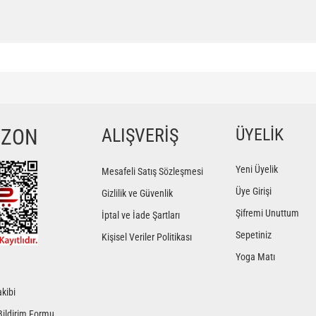
ğer konularda yetersiz gördüğünüz noktaları öneri formunu kullanarak tarafımıza iletebilir
Bu ürüne ilk yorumu siz yapın!
YZON
ALIŞVERİŞ
ÜYELİK
Yorum Yaz
Yeni Üyelik
Mesafeli Satış Sözleşmesi
Üye Girişi
Gizlilik ve Güvenlik
Şifremi Unuttum
İptal ve İade Şartları
Sepetiniz
Kişisel Veriler Politikası
Yoga Matı
kibi
Gönder
Bildirim Formu