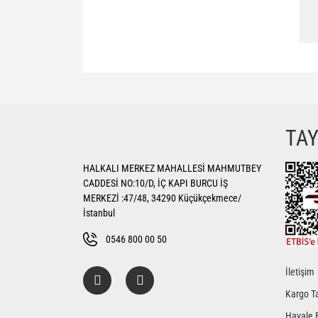
Bu ürünün fiyat bilgisi, resim, ürün açıklamalarında ve di
Görüş ve önerileriniz için teşekkür ederiz.
Ürün resmi kalitesiz, bozuk veya görüntülenemiyor.
TA
Ürün açıklamasında eksik bilgiler bulunuyor.
HALKALI MERKEZ MAHALLESİ MAHMUTBEY
Ürün bilgilerinde hatalar bulunuyor.
CADDESİ NO:10/D, İÇ KAPI BURCU İŞ
Ürün fiyatı diğer sitelerden daha pahalı.
MERKEZİ :47/48, 34290 Küçükçekmece/
Bu ürüne benzer farklı alternatifler olmalı.
İstanbul
0546 800 00 50
İletişim
Kargo Ta
Havale 