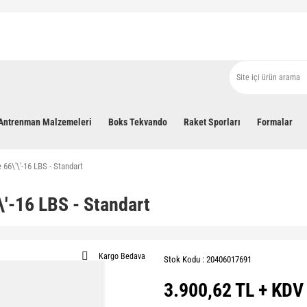
Antrenman Malzemeleri
Boks Tekvando
Raket Sporları
Formalar
66\'\'-16 LBS - Standart
\'-16 LBS - Standart
Kargo Bedava
Stok Kodu : 20406017691
3.900,62 TL + KDV