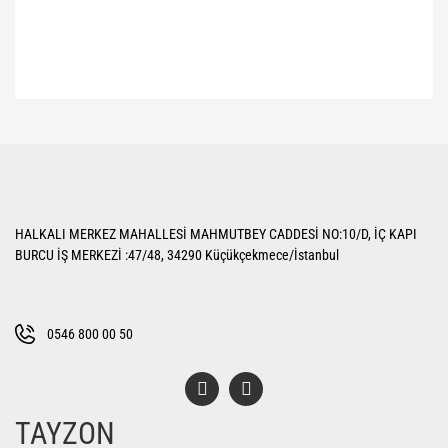
Bu ürünün fiyat bilgisi, resim, ürün açıklamalarında ve diğer konularda
yetersiz gördüğünüz noktaları öneri formunu kullanarak tarafımıza
Bu ürüne ilk yorumu siz yapın!
iletebilirsiniz.
Görüş ve önerileriniz için teşekkür ederiz.
Yorum Yaz
Ürün resmi kalitesiz, bozuk veya görüntülenemiyor.
HALKALI MERKEZ MAHALLESİ MAHMUTBEY CADDESİ NO:10/D, İÇ KAPI
Ürün açıklamasında eksik bilgiler bulunuyor.
BURCU İŞ MERKEZİ :47/48, 34290 Küçükçekmece/İstanbul
Ürün bilgilerinde hatalar bulunuyor.
Ürün fiyatı diğer sitelerden daha pahalı.
Bu ürüne benzer farklı alternatifler olmalı.
0546 800 00 50
TAYZON