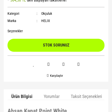
*
504,50 TL
den başlayan taksitlerle!
Yoga Roller
Kategori
Okçuluk
Marka
HELIX
Seçenekler
STOK SORUNUZ
Karşılaştır
Ürün Bilgisi
Yorumlar
Taksit Seçenekleri
Ahşap Kanat Point White