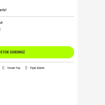
erle!
uk
X
STOK SORUNUZ
Yorum Yaz
Fiyat Alarmı