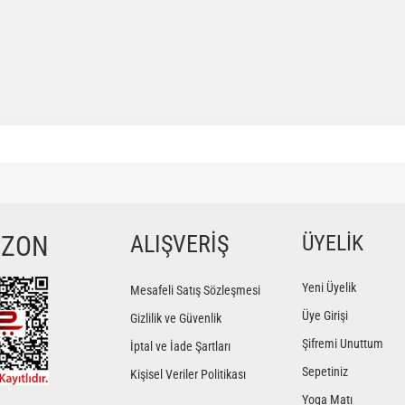
ğer konularda yetersiz gördüğünüz noktaları öneri formunu kullanarak tarafımıza iletebilir
Bu ürüne ilk yorumu siz yapın!
YZON
ALIŞVERİŞ
ÜYELİK
Yorum Yaz
Yeni Üyelik
Mesafeli Satış Sözleşmesi
Üye Girişi
Gizlilik ve Güvenlik
Şifremi Unuttum
İptal ve İade Şartları
Sepetiniz
Kişisel Veriler Politikası
Yoga Matı