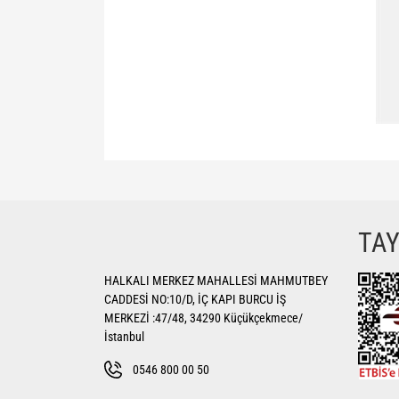
Bu ürünün fiyat bilgisi, resim, ürün açıklamalarında ve di
Görüş ve önerileriniz için teşekkür ederiz.
Ürün resmi kalitesiz, bozuk veya görüntülenemiyor.
TA
Ürün açıklamasında eksik bilgiler bulunuyor.
HALKALI MERKEZ MAHALLESİ MAHMUTBEY
Ürün bilgilerinde hatalar bulunuyor.
CADDESİ NO:10/D, İÇ KAPI BURCU İŞ
Ürün fiyatı diğer sitelerden daha pahalı.
MERKEZİ :47/48, 34290 Küçükçekmece/
Bu ürüne benzer farklı alternatifler olmalı.
İstanbul
0546 800 00 50