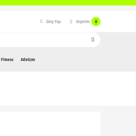
Sepetim
Giriş Yap
0
Fitness
Atletizm