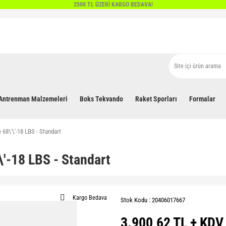
2500 TL ÜZERİ KARGO BEDAVA!
Antrenman Malzemeleri
Boks Tekvando
Raket Sporları
Formalar
68\'\'-18 LBS - Standart
\'-18 LBS - Standart
Kargo Bedava
Stok Kodu : 20406017667
3.900,62 TL + KDV