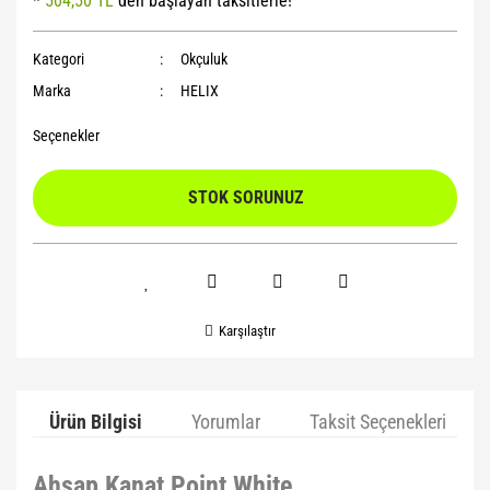
*
504,50 TL
den başlayan taksitlerle!
Yoga Roller
Kategori
Okçuluk
Marka
HELIX
Seçenekler
STOK SORUNUZ
Karşılaştır
Ürün Bilgisi
Yorumlar
Taksit Seçenekleri
Ahşap Kanat Point White