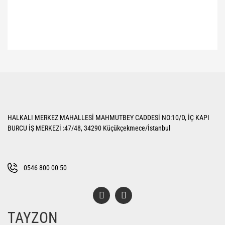
Bu ürünün fiyat bilgisi, resim, ürün açıklamalarında ve diğer konularda
yetersiz gördüğünüz noktaları öneri formunu kullanarak tarafımıza
Bu ürüne ilk yorumu siz yapın!
iletebilirsiniz.
Görüş ve önerileriniz için teşekkür ederiz.
Yorum Yaz
Ürün resmi kalitesiz, bozuk veya görüntülenemiyor.
HALKALI MERKEZ MAHALLESİ MAHMUTBEY CADDESİ NO:10/D, İÇ KAPI
Ürün açıklamasında eksik bilgiler bulunuyor.
BURCU İŞ MERKEZİ :47/48, 34290 Küçükçekmece/İstanbul
Ürün bilgilerinde hatalar bulunuyor.
Ürün fiyatı diğer sitelerden daha pahalı.
Bu ürüne benzer farklı alternatifler olmalı.
0546 800 00 50
TAYZON