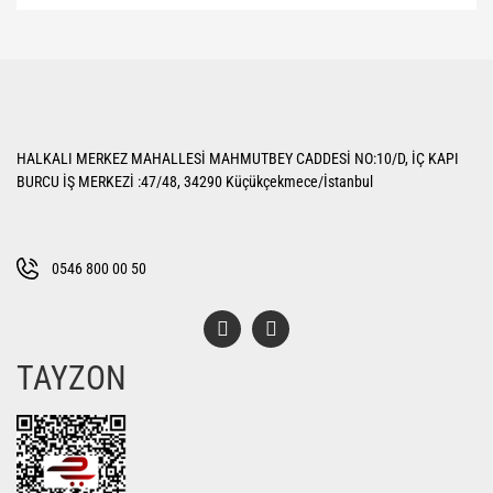
Bu ürünün fiyat bilgisi, resim, ürün açıklamalarında ve diğer konularda
yetersiz gördüğünüz noktaları öneri formunu kullanarak tarafımıza
Bu ürüne ilk yorumu siz yapın!
iletebilirsiniz.
Görüş ve önerileriniz için teşekkür ederiz.
Yorum Yaz
Ürün resmi kalitesiz, bozuk veya görüntülenemiyor.
HALKALI MERKEZ MAHALLESİ MAHMUTBEY CADDESİ NO:10/D, İÇ KAPI
Ürün açıklamasında eksik bilgiler bulunuyor.
BURCU İŞ MERKEZİ :47/48, 34290 Küçükçekmece/İstanbul
Ürün bilgilerinde hatalar bulunuyor.
Ürün fiyatı diğer sitelerden daha pahalı.
Bu ürüne benzer farklı alternatifler olmalı.
0546 800 00 50
TAYZON
Gönder