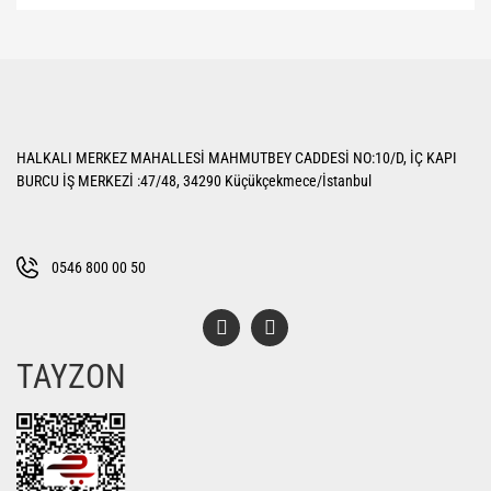
Bu ürünün fiyat bilgisi, resim, ürün açıklamalarında ve diğer konularda
yetersiz gördüğünüz noktaları öneri formunu kullanarak tarafımıza
Bu ürüne ilk yorumu siz yapın!
iletebilirsiniz.
Görüş ve önerileriniz için teşekkür ederiz.
Yorum Yaz
Ürün resmi kalitesiz, bozuk veya görüntülenemiyor.
HALKALI MERKEZ MAHALLESİ MAHMUTBEY CADDESİ NO:10/D, İÇ KAPI
Ürün açıklamasında eksik bilgiler bulunuyor.
BURCU İŞ MERKEZİ :47/48, 34290 Küçükçekmece/İstanbul
Ürün bilgilerinde hatalar bulunuyor.
Ürün fiyatı diğer sitelerden daha pahalı.
Bu ürüne benzer farklı alternatifler olmalı.
0546 800 00 50
TAYZON
Gönder