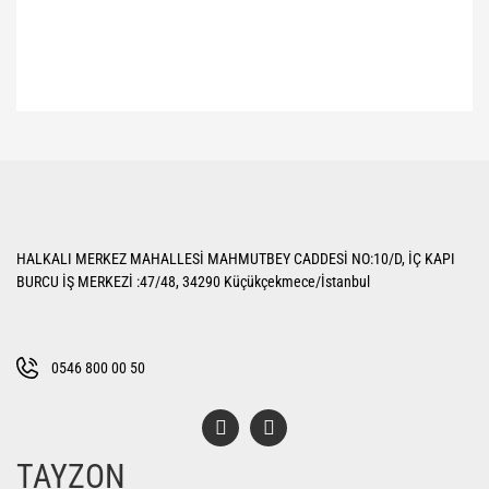
Bu ürünün fiyat bilgisi, resim, ürün açıklamalarında ve diğer konularda
yetersiz gördüğünüz noktaları öneri formunu kullanarak tarafımıza
Bu ürüne ilk yorumu siz yapın!
iletebilirsiniz.
Görüş ve önerileriniz için teşekkür ederiz.
Yorum Yaz
Ürün resmi kalitesiz, bozuk veya görüntülenemiyor.
HALKALI MERKEZ MAHALLESİ MAHMUTBEY CADDESİ NO:10/D, İÇ KAPI
Ürün açıklamasında eksik bilgiler bulunuyor.
BURCU İŞ MERKEZİ :47/48, 34290 Küçükçekmece/İstanbul
Ürün bilgilerinde hatalar bulunuyor.
Ürün fiyatı diğer sitelerden daha pahalı.
Bu ürüne benzer farklı alternatifler olmalı.
0546 800 00 50
TAYZON