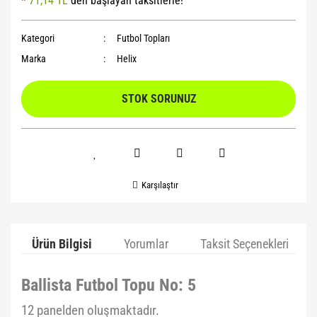
*
71,14 TL
den başlayan taksitlerle!
Yoga Roller
Kategori
Futbol Topları
Marka
Helix
STOK SORUNUZ
Karşılaştır
Ürün Bilgisi
Yorumlar
Taksit Seçenekleri
Ballista Futbol Topu No: 5
12 panelden oluşmaktadır.