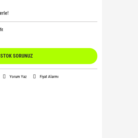
erle!
it
STOK SORUNUZ
Yorum Yaz
Fiyat Alarmı