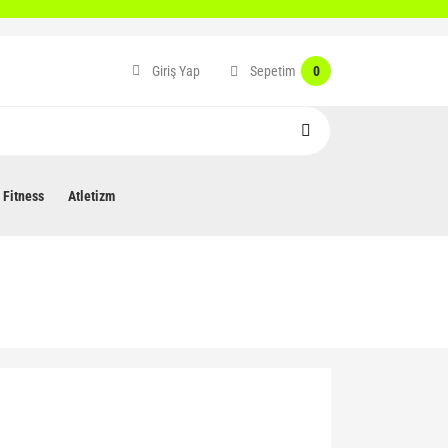
Sepetim
Giriş Yap
0
Fitness
Atletizm