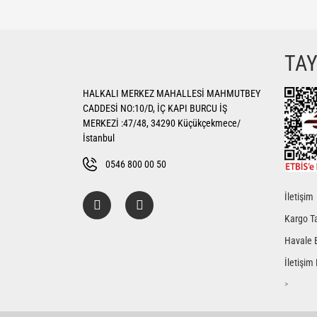
Bu ürünün fiyat bilgisi, resim, ürün açıklamalarında ve di
Görüş ve önerileriniz için teşekkür ederiz.
Ürün resmi kalitesiz, bozuk veya görüntülenemiyor.
TA
Ürün açıklamasında eksik bilgiler bulunuyor.
HALKALI MERKEZ MAHALLESİ MAHMUTBEY
Ürün bilgilerinde hatalar bulunuyor.
CADDESİ NO:10/D, İÇ KAPI BURCU İŞ
Ürün fiyatı diğer sitelerden daha pahalı.
MERKEZİ :47/48, 34290 Küçükçekmece/
Bu ürüne benzer farklı alternatifler olmalı.
İstanbul
0546 800 00 50
İletişim
Kargo Ta
Havale 
İletişim
>