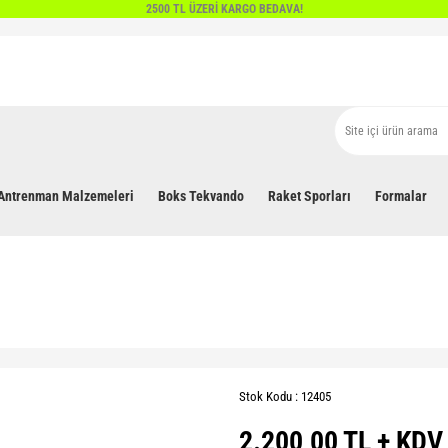
2500 TL ÜZERİ KARGO BEDAVA!
Antrenman Malzemeleri
Boks Tekvando
Raket Sporları
Formalar
Stok Kodu : 12405
2.200,00 TL + KDV