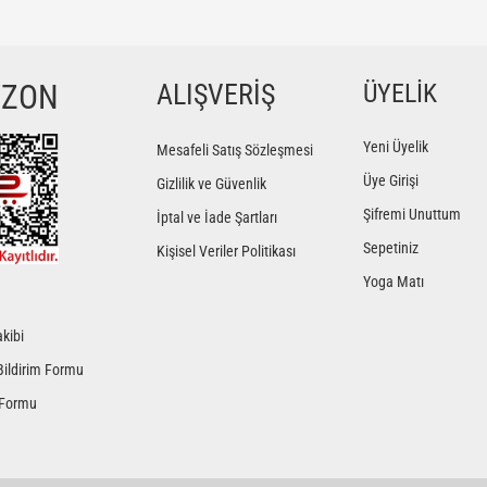
ğer konularda yetersiz gördüğünüz noktaları öneri formunu kullanarak tarafımıza iletebilir
Bu ürüne ilk yorumu siz yapın!
YZON
ALIŞVERİŞ
ÜYELİK
Yorum Yaz
Yeni Üyelik
Mesafeli Satış Sözleşmesi
Üye Girişi
Gizlilik ve Güvenlik
Şifremi Unuttum
İptal ve İade Şartları
Sepetiniz
Kişisel Veriler Politikası
Yoga Matı
kibi
Gönder
Bildirim Formu
 Formu