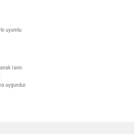
yle uyumlu
anak tanır.
.
na uygundur.