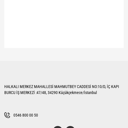
Bu ürünün fiyat bilgisi, resim, ürün açıklamalarında ve diğer konularda
yetersiz gördüğünüz noktaları öneri formunu kullanarak tarafımıza
Bu ürüne ilk yorumu siz yapın!
iletebilirsiniz.
Görüş ve önerileriniz için teşekkür ederiz.
Yorum Yaz
Ürün resmi kalitesiz, bozuk veya görüntülenemiyor.
HALKALI MERKEZ MAHALLESİ MAHMUTBEY CADDESİ NO:10/D, İÇ KAPI
Ürün açıklamasında eksik bilgiler bulunuyor.
BURCU İŞ MERKEZİ :47/48, 34290 Küçükçekmece/İstanbul
Ürün bilgilerinde hatalar bulunuyor.
Ürün fiyatı diğer sitelerden daha pahalı.
Bu ürüne benzer farklı alternatifler olmalı.
0546 800 00 50