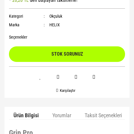
*
20,20 TL
den başlayan taksitlerle!
Yoga Roller
Kategori
Okçuluk
Marka
HELIX
Seçenekler
STOK SORUNUZ
Karşılaştır
Ürün Bilgisi
Yorumlar
Taksit Seçenekleri
Grip Pro