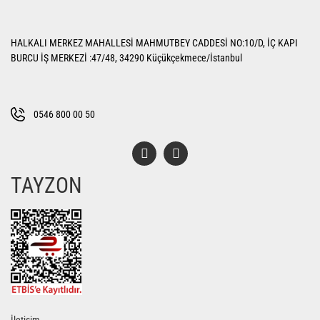
Yorum Yaz
Ürün resmi kalitesiz, bozuk veya görüntülenemiyor.
HALKALI MERKEZ MAHALLESİ MAHMUTBEY CADDESİ NO:10/D, İÇ KAPI
Ürün açıklamasında eksik bilgiler bulunuyor.
BURCU İŞ MERKEZİ :47/48, 34290 Küçükçekmece/İstanbul
Ürün bilgilerinde hatalar bulunuyor.
Ürün fiyatı diğer sitelerden daha pahalı.
Bu ürüne benzer farklı alternatifler olmalı.
0546 800 00 50
TAYZON
Gönder