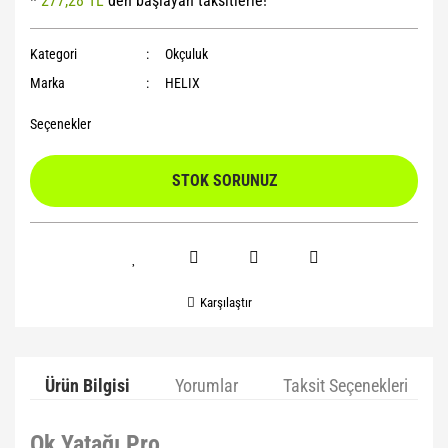
*
277,28 TL
den başlayan taksitlerle!
Yoga Roller
Kategori
Okçuluk
Marka
HELIX
Seçenekler
STOK SORUNUZ
Karşılaştır
Ürün Bilgisi
Yorumlar
Taksit Seçenekleri
Ok Yatağı Pro