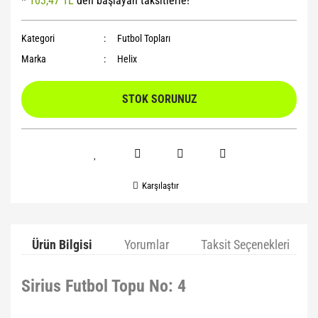
*
103,47 TL
den başlayan taksitlerle!
Yoga Roller
Kategori
Futbol Topları
Marka
Helix
STOK SORUNUZ
Karşılaştır
Ürün Bilgisi
Yorumlar
Taksit Seçenekleri
Sirius Futbol Topu No: 4