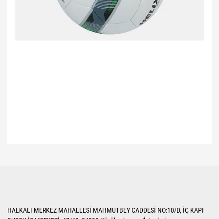
Bu ürünün fiyat bilgisi, resim, ürün açıklamalarında ve diğer konularda
yetersiz gördüğünüz noktaları öneri formunu kullanarak tarafımıza
Bu ürüne ilk yorumu siz yapın!
iletebilirsiniz.
Görüş ve önerileriniz için teşekkür ederiz.
Yorum Yaz
Ürün resmi kalitesiz, bozuk veya görüntülenemiyor.
HALKALI MERKEZ MAHALLESİ MAHMUTBEY CADDESİ NO:10/D, İÇ KAPI
Ürün açıklamasında eksik bilgiler bulunuyor.