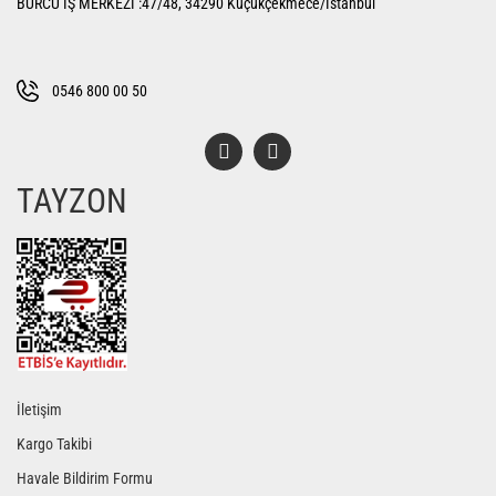
BURCU İŞ MERKEZİ :47/48, 34290 Küçükçekmece/İstanbul
Ürün bilgilerinde hatalar bulunuyor.
Ürün fiyatı diğer sitelerden daha pahalı.
Bu ürüne benzer farklı alternatifler olmalı.
0546 800 00 50
TAYZON
Gönder
İletişim
Kargo Takibi
Havale Bildirim Formu