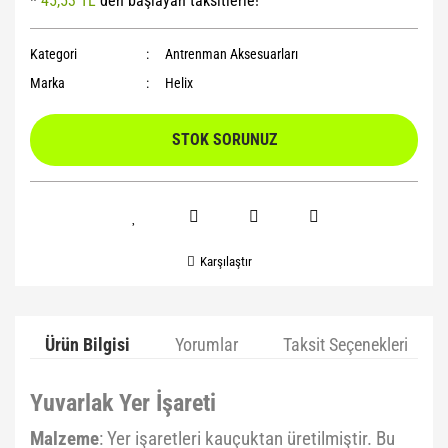
*
45,53 TL
den başlayan taksitlerle!
Yoga Roller
Kategori
Antrenman Aksesuarları
Marka
Helix
STOK SORUNUZ
Karşılaştır
Ürün Bilgisi
Yorumlar
Taksit Seçenekleri
Yuvarlak Yer İşareti
Malzeme
: Yer işaretleri kauçuktan üretilmiştir. Bu