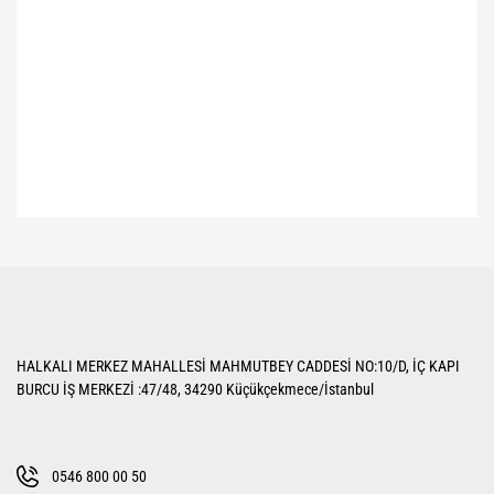
Bu ürünün fiyat bilgisi, resim, ürün açıklamalarında ve diğer konularda
yetersiz gördüğünüz noktaları öneri formunu kullanarak tarafımıza
Bu ürüne ilk yorumu siz yapın!
iletebilirsiniz.
Görüş ve önerileriniz için teşekkür ederiz.
Yorum Yaz
Ürün resmi kalitesiz, bozuk veya görüntülenemiyor.
HALKALI MERKEZ MAHALLESİ MAHMUTBEY CADDESİ NO:10/D, İÇ KAPI
Ürün açıklamasında eksik bilgiler bulunuyor.
BURCU İŞ MERKEZİ :47/48, 34290 Küçükçekmece/İstanbul
Ürün bilgilerinde hatalar bulunuyor.
Ürün fiyatı diğer sitelerden daha pahalı.
Bu ürüne benzer farklı alternatifler olmalı.
0546 800 00 50