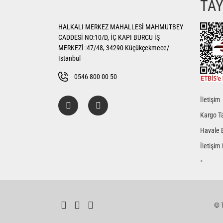
TA
Ürün açıklamasında eksik bilgiler bulunuyor.
HALKALI MERKEZ MAHALLESİ MAHMUTBEY
Ürün bilgilerinde hatalar bulunuyor.
CADDESİ NO:10/D, İÇ KAPI BURCU İŞ
Ürün fiyatı diğer sitelerden daha pahalı.
MERKEZİ :47/48, 34290 Küçükçekmece/
Bu ürüne benzer farklı alternatifler olmalı.
İstanbul
0546 800 00 50
İletişim
Kargo Ta
Havale 
İletişim
>
© T