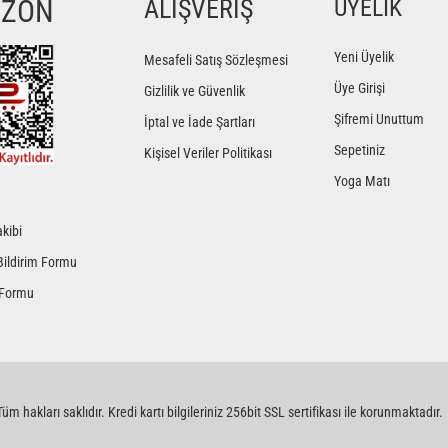
YZON
ALIŞVERİŞ
ÜYELİK
Yorum Yaz
Yeni Üyelik
Mesafeli Satış Sözleşmesi
Üye Girişi
Gizlilik ve Güvenlik
Şifremi Unuttum
İptal ve İade Şartları
Sepetiniz
Kişisel Veriler Politikası
Yoga Matı
kibi
Gönder
Bildirim Formu
 Formu
üm hakları saklıdır. Kredi kartı bilgileriniz 256bit SSL sertifikası ile korunmaktadır.