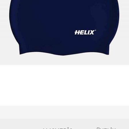
ğer konularda yetersiz gördüğünüz noktaları öneri formunu kullanarak tarafımıza iletebilir
Bu ürüne ilk yorumu siz yapın!