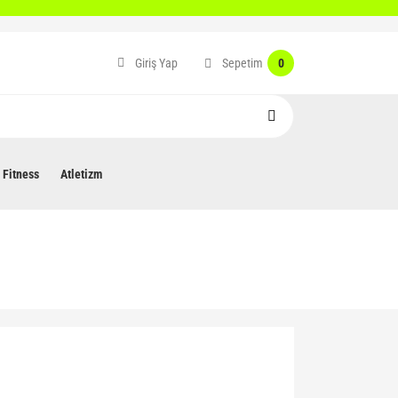
Sepetim
Giriş Yap
0
Fitness
Atletizm