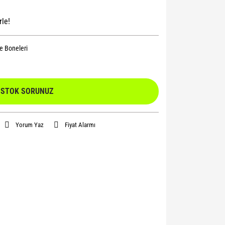
rle!
 Boneleri
STOK SORUNUZ
Yorum Yaz
Fiyat Alarmı