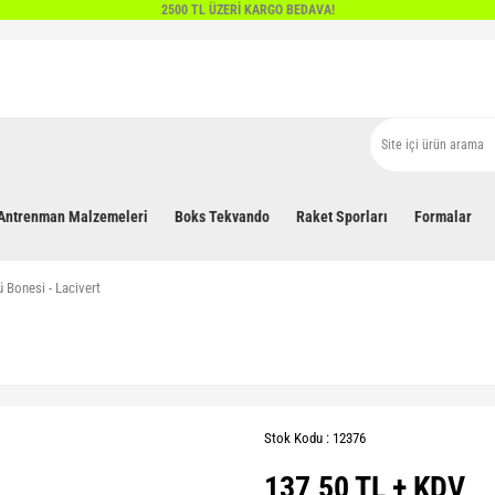
2500 TL ÜZERİ KARGO BEDAVA!
Antrenman Malzemeleri
Boks Tekvando
Raket Sporları
Formalar
 Bonesi - Lacivert
Stok Kodu : 12376
137,50 TL + KDV