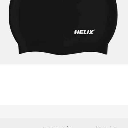
ğer konularda yetersiz gördüğünüz noktaları öneri formunu kullanarak tarafımıza iletebilir
Bu ürüne ilk yorumu siz yapın!