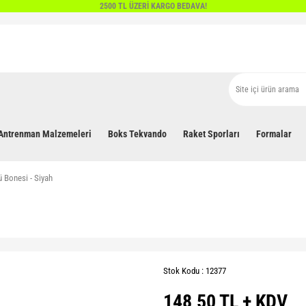
2500 TL ÜZERİ KARGO BEDAVA!
Antrenman Malzemeleri
Boks Tekvando
Raket Sporları
Formalar
 Bonesi - Siyah
Stok Kodu : 12377
148,50 TL + KDV