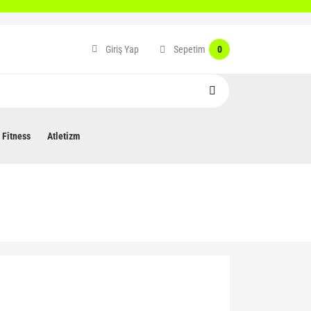
Sepetim
Giriş Yap
0
Fitness
Atletizm