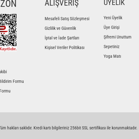
YZON
ALIŞVERİŞ
ÜYELİK
Yorum Yaz
Yeni Üyelik
Mesafeli Satış Sözleşmesi
Üye Girişi
Gizlilik ve Güvenlik
Şifremi Unuttum
İptal ve İade Şartları
Sepetiniz
Kişisel Veriler Politikası
Yoga Matı
kibi
Gönder
Bildirim Formu
 Formu
üm hakları saklıdır. Kredi kartı bilgileriniz 256bit SSL sertifikası ile korunmaktadır.