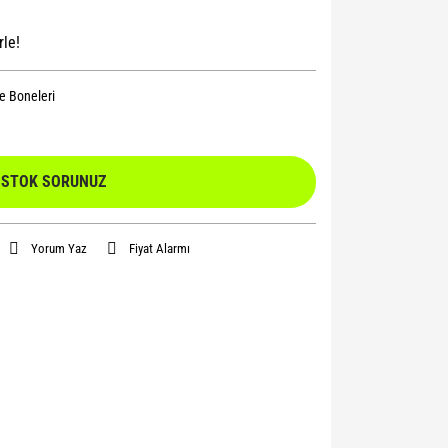
rle!
 Boneleri
STOK SORUNUZ
Yorum Yaz
Fiyat Alarmı