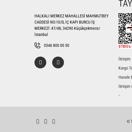
TA
Ürün açıklamasında eksik bilgiler bulunuyor.
HALKALI MERKEZ MAHALLESİ MAHMUTBEY
Ürün bilgilerinde hatalar bulunuyor.
CADDESİ NO:10/D, İÇ KAPI BURCU İŞ
Ürün fiyatı diğer sitelerden daha pahalı.
MERKEZİ :47/48, 34290 Küçükçekmece/
Bu ürüne benzer farklı alternatifler olmalı.
İstanbul
0546 800 00 50
İletişim
Kargo Ta
Havale 
İletişim
>
© T