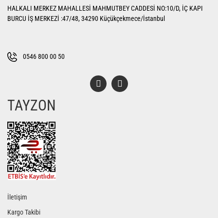
HALKALI MERKEZ MAHALLESİ MAHMUTBEY CADDESİ NO:10/D, İÇ KAPI
Ürün açıklamasında eksik bilgiler bulunuyor.
BURCU İŞ MERKEZİ :47/48, 34290 Küçükçekmece/İstanbul
Ürün bilgilerinde hatalar bulunuyor.
Ürün fiyatı diğer sitelerden daha pahalı.
Bu ürüne benzer farklı alternatifler olmalı.
0546 800 00 50
TAYZON
Gönder
İletişim
Kargo Takibi