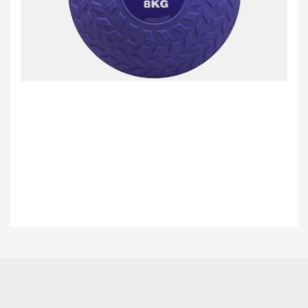
Bu ürünün fiyat bilgisi, resim, ürün açıklamalarında ve diğer konularda
yetersiz gördüğünüz noktaları öneri formunu kullanarak tarafımıza
Bu ürüne ilk yorumu siz yapın!
iletebilirsiniz.
Görüş ve önerileriniz için teşekkür ederiz.
Yorum Yaz
Ürün resmi kalitesiz, bozuk veya görüntülenemiyor.