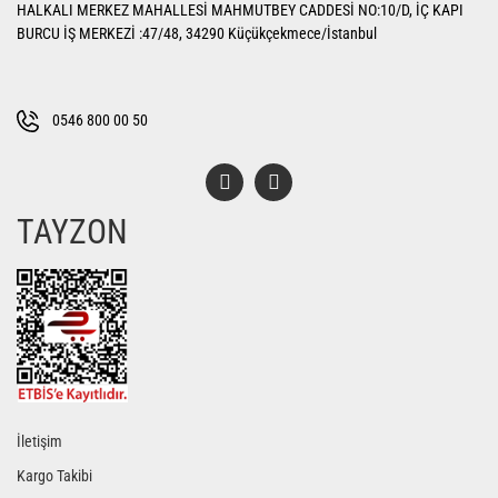
HALKALI MERKEZ MAHALLESİ MAHMUTBEY CADDESİ NO:10/D, İÇ KAPI
Ürün açıklamasında eksik bilgiler bulunuyor.
BURCU İŞ MERKEZİ :47/48, 34290 Küçükçekmece/İstanbul
Ürün bilgilerinde hatalar bulunuyor.
Ürün fiyatı diğer sitelerden daha pahalı.
Bu ürüne benzer farklı alternatifler olmalı.
0546 800 00 50
TAYZON
Gönder
İletişim
Kargo Takibi