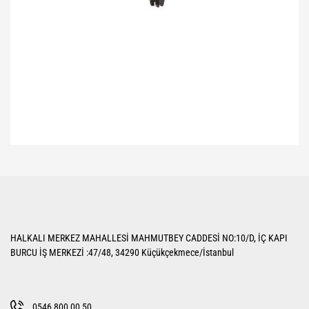
Bu ürünün fiyat bilgisi, resim, ürün açıklamalarında ve diğer konularda
yetersiz gördüğünüz noktaları öneri formunu kullanarak tarafımıza
Bu ürüne ilk yorumu siz yapın!
iletebilirsiniz.
Görüş ve önerileriniz için teşekkür ederiz.
Yorum Yaz
Ürün resmi kalitesiz, bozuk veya görüntülenemiyor.
HALKALI MERKEZ MAHALLESİ MAHMUTBEY CADDESİ NO:10/D, İÇ KAPI
Ürün açıklamasında eksik bilgiler bulunuyor.
BURCU İŞ MERKEZİ :47/48, 34290 Küçükçekmece/İstanbul
Ürün bilgilerinde hatalar bulunuyor.
Ürün fiyatı diğer sitelerden daha pahalı.
Bu ürüne benzer farklı alternatifler olmalı.
0546 800 00 50