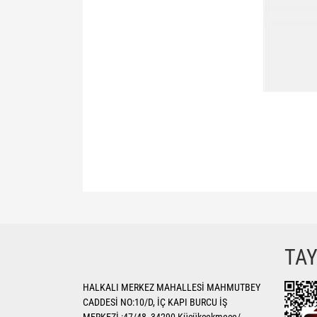
Bu ürünün fiyat bilgisi, resim, ürün açıklamalarında ve di
Görüş ve önerileriniz için teşekkür ederiz.
Ürün resmi kalitesiz, bozuk veya görüntülenemiyor.
TA
Ürün açıklamasında eksik bilgiler bulunuyor.
HALKALI MERKEZ MAHALLESİ MAHMUTBEY
Ürün bilgilerinde hatalar bulunuyor.
CADDESİ NO:10/D, İÇ KAPI BURCU İŞ
Ürün fiyatı diğer sitelerden daha pahalı.
MERKEZİ :47/48, 34290 Küçükçekmece/