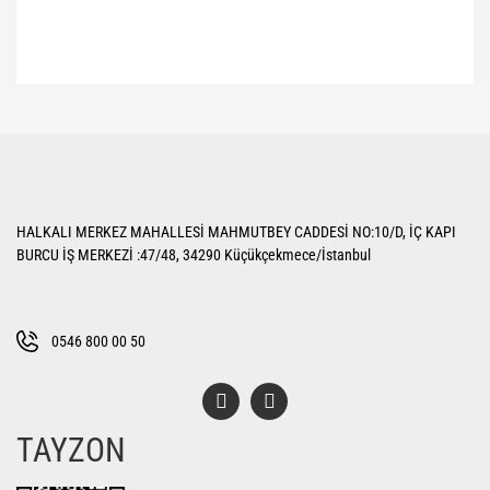
Bu ürünün fiyat bilgisi, resim, ürün açıklamalarında ve diğer konularda
yetersiz gördüğünüz noktaları öneri formunu kullanarak tarafımıza
Bu ürüne ilk yorumu siz yapın!
iletebilirsiniz.
Görüş ve önerileriniz için teşekkür ederiz.
Yorum Yaz
Ürün resmi kalitesiz, bozuk veya görüntülenemiyor.
HALKALI MERKEZ MAHALLESİ MAHMUTBEY CADDESİ NO:10/D, İÇ KAPI
Ürün açıklamasında eksik bilgiler bulunuyor.
BURCU İŞ MERKEZİ :47/48, 34290 Küçükçekmece/İstanbul
Ürün bilgilerinde hatalar bulunuyor.
Ürün fiyatı diğer sitelerden daha pahalı.
Bu ürüne benzer farklı alternatifler olmalı.
0546 800 00 50
TAYZON
Gönder