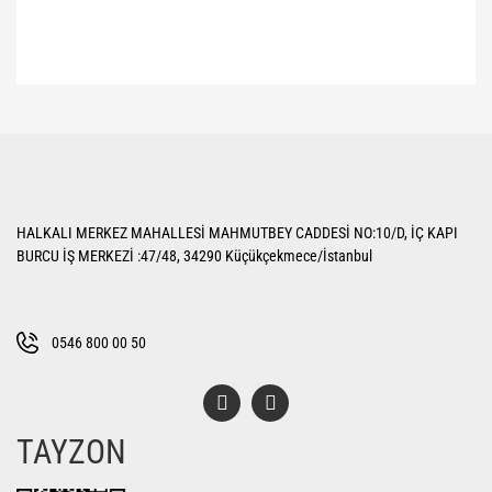
Bu ürünün fiyat bilgisi, resim, ürün açıklamalarında ve diğer konularda
yetersiz gördüğünüz noktaları öneri formunu kullanarak tarafımıza
Bu ürüne ilk yorumu siz yapın!
iletebilirsiniz.
Görüş ve önerileriniz için teşekkür ederiz.
Yorum Yaz
Ürün resmi kalitesiz, bozuk veya görüntülenemiyor.
HALKALI MERKEZ MAHALLESİ MAHMUTBEY CADDESİ NO:10/D, İÇ KAPI
Ürün açıklamasında eksik bilgiler bulunuyor.
BURCU İŞ MERKEZİ :47/48, 34290 Küçükçekmece/İstanbul
Ürün bilgilerinde hatalar bulunuyor.
Ürün fiyatı diğer sitelerden daha pahalı.
Bu ürüne benzer farklı alternatifler olmalı.
0546 800 00 50
TAYZON
Gönder