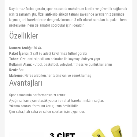
Kaydırmaz futbol çorabı, spor sırasında maksimum konfor ve güvenlik sağlamak
için tasarlanmıştır. Özel
anti-slip silikon tabanı
sayesinde ayaklarınız zeminde
kaymaz, ani hareketlerde dengeniz korunur. 3 çift olarak sunulan bu paket, hem
profesyonel hem de amatör sporcular için idealdir.
Özellikler
Numara Aralığı:
36-44
Paket İçeriği:
3 çift (6 adet) kaydırmaz futbol çorabı
Taban:
Özel anti-slip silikon noktalar ile kaymayı önleyen yapı
Kullanım Alanı:
Futbol, basketbol, voleybol, fitness ve günlük kullanım
Renk:
Sarı
Malzeme:
Nefes alabilen, ter tutmayan ve esnek kumaş
Avantajları
Spor esnasında performansınızı artırır.
Ayağınızı kavrayan elastik yapısı ile rahat hareket imkânı sağlar.
Yıkama sonrası formunu korur, uzun ömürlüdür.
Çim saha, halı saha ve salon sporları için uygundur.