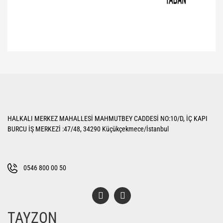
Bu ürünün fiyat bilgisi, resim, ürün açıklamalarında ve diğer konularda
yetersiz gördüğünüz noktaları öneri formunu kullanarak tarafımıza
Bu ürüne ilk yorumu siz yapın!
iletebilirsiniz.
Görüş ve önerileriniz için teşekkür ederiz.
Yorum Yaz
Ürün resmi kalitesiz, bozuk veya görüntülenemiyor.
HALKALI MERKEZ MAHALLESİ MAHMUTBEY CADDESİ NO:10/D, İÇ KAPI
Ürün açıklamasında eksik bilgiler bulunuyor.
BURCU İŞ MERKEZİ :47/48, 34290 Küçükçekmece/İstanbul
Ürün bilgilerinde hatalar bulunuyor.
Ürün fiyatı diğer sitelerden daha pahalı.
Bu ürüne benzer farklı alternatifler olmalı.
0546 800 00 50
TAYZON