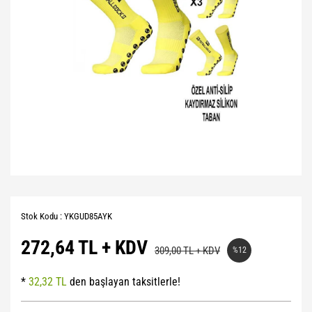
Stok Kodu : YKGUD85AYK
272,64 TL + KDV
309,00 TL + KDV
%12
*
32,32 TL
den başlayan taksitlerle!