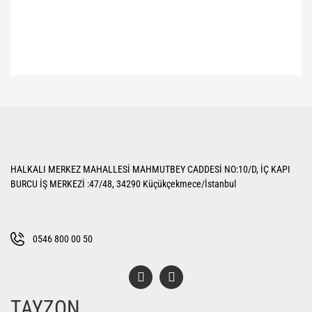
Bu ürünün fiyat bilgisi, resim, ürün açıklamalarında ve diğer konularda
yetersiz gördüğünüz noktaları öneri formunu kullanarak tarafımıza
Bu ürüne ilk yorumu siz yapın!
iletebilirsiniz.
Görüş ve önerileriniz için teşekkür ederiz.
Yorum Yaz
Ürün resmi kalitesiz, bozuk veya görüntülenemiyor.
HALKALI MERKEZ MAHALLESİ MAHMUTBEY CADDESİ NO:10/D, İÇ KAPI
Ürün açıklamasında eksik bilgiler bulunuyor.
BURCU İŞ MERKEZİ :47/48, 34290 Küçükçekmece/İstanbul
Ürün bilgilerinde hatalar bulunuyor.
Ürün fiyatı diğer sitelerden daha pahalı.
Bu ürüne benzer farklı alternatifler olmalı.
0546 800 00 50
TAYZON