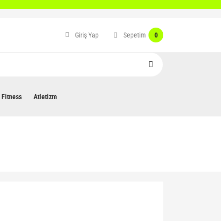
Sepetim
Giriş Yap
0
Fitness
Atletizm