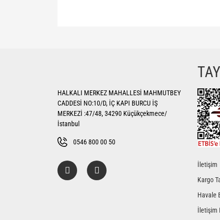
Bu ürünün fiyat bilgisi, resim, ürün açıklamalarında ve di
Görüş ve önerileriniz için teşekkür ederiz.
Ürün resmi kalitesiz, bozuk veya görüntülenemiyor.
TA
Ürün açıklamasında eksik bilgiler bulunuyor.
HALKALI MERKEZ MAHALLESİ MAHMUTBEY
Ürün bilgilerinde hatalar bulunuyor.
CADDESİ NO:10/D, İÇ KAPI BURCU İŞ
Ürün fiyatı diğer sitelerden daha pahalı.
MERKEZİ :47/48, 34290 Küçükçekmece/
Bu ürüne benzer farklı alternatifler olmalı.
İstanbul
0546 800 00 50
İletişim
Kargo Ta
Havale 
İletişim