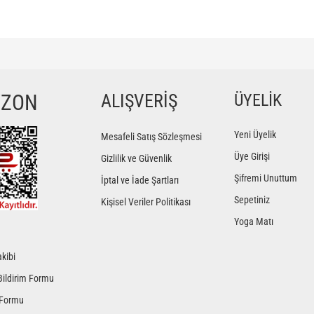
ğer konularda yetersiz gördüğünüz noktaları öneri formunu kullanarak tarafımıza iletebilir
Bu ürüne ilk yorumu siz yapın!
YZON
ALIŞVERİŞ
ÜYELİK
Yorum Yaz
Yeni Üyelik
Mesafeli Satış Sözleşmesi
Üye Girişi
Gizlilik ve Güvenlik
Şifremi Unuttum
İptal ve İade Şartları
Sepetiniz
Kişisel Veriler Politikası
Yoga Matı
kibi
Gönder
Bildirim Formu
 Formu