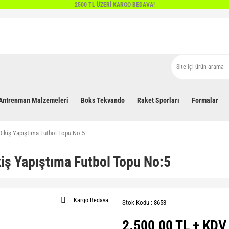
2500 TL ÜZERİ KARGO BEDAVA!
Antrenman Malzemeleri
Boks Tekvando
Raket Sporları
Formalar
Dikiş Yapıştıma Futbol Topu No:5
iş Yapıştıma Futbol Topu No:5
Kargo Bedava
Stok Kodu : 8653
2.500,00 TL + KDV