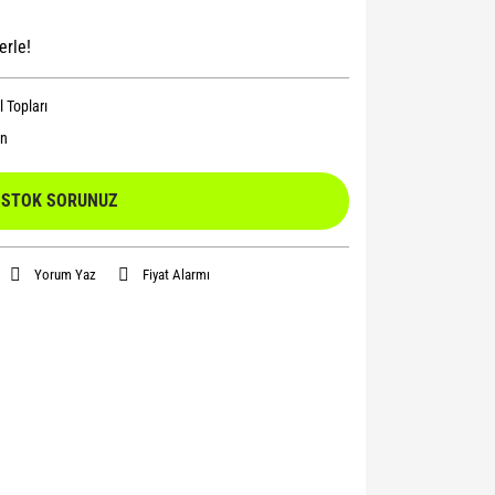
erle!
 Topları
n
STOK SORUNUZ
Yorum Yaz
Fiyat Alarmı