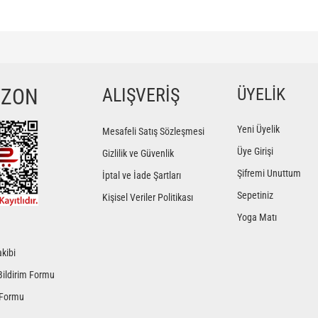
ğer konularda yetersiz gördüğünüz noktaları öneri formunu kullanarak tarafımıza iletebilir
Bu ürüne ilk yorumu siz yapın!
YZON
ALIŞVERİŞ
ÜYELİK
Yorum Yaz
Yeni Üyelik
Mesafeli Satış Sözleşmesi
Üye Girişi
Gizlilik ve Güvenlik
Şifremi Unuttum
İptal ve İade Şartları
Sepetiniz
Kişisel Veriler Politikası
Yoga Matı
kibi
Gönder
Bildirim Formu
 Formu