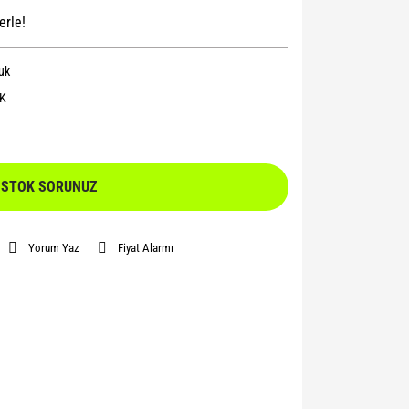
erle!
uk
K
STOK SORUNUZ
Yorum Yaz
Fiyat Alarmı