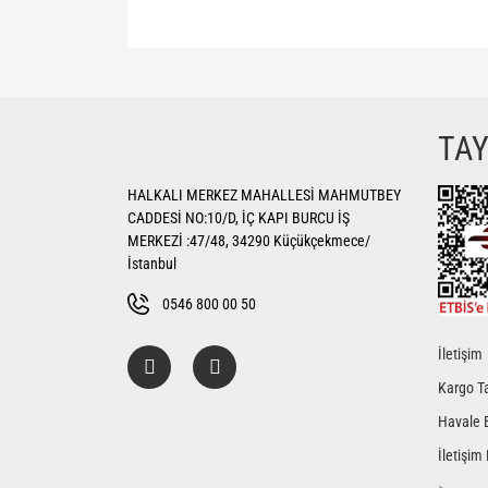
Bu ürünün fiyat bilgisi, resim, ürün açıklamalarında ve di
Görüş ve önerileriniz için teşekkür ederiz.
Ürün resmi kalitesiz, bozuk veya görüntülenemiyor.
TA
Ürün açıklamasında eksik bilgiler bulunuyor.
HALKALI MERKEZ MAHALLESİ MAHMUTBEY
Ürün bilgilerinde hatalar bulunuyor.
CADDESİ NO:10/D, İÇ KAPI BURCU İŞ
Ürün fiyatı diğer sitelerden daha pahalı.
MERKEZİ :47/48, 34290 Küçükçekmece/
Bu ürüne benzer farklı alternatifler olmalı.
İstanbul
0546 800 00 50
İletişim
Kargo Ta
Havale 
İletişim