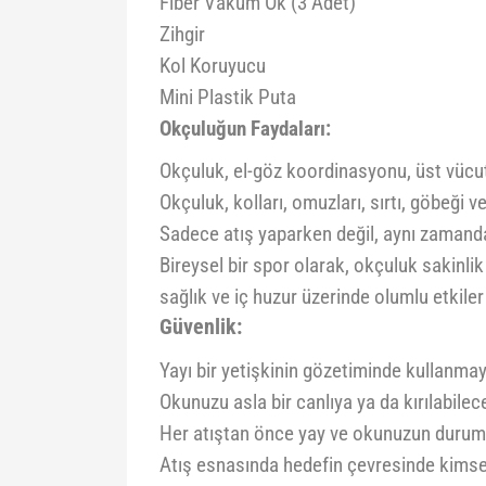
Fiber Vakum Ok (3 Adet)
Zihgir
Kol Koruyucu
Mini Plastik Puta
Okçuluğun Faydaları:
Okçuluk, el-göz koordinasyonu, üst vücut k
Okçuluk, kolları, omuzları, sırtı, göbeği ve
Sadece atış yaparken değil, aynı zamanda
Bireysel bir spor olarak, okçuluk sakinl
sağlık ve iç huzur üzerinde olumlu etkiler 
Güvenlik:
Yayı bir yetişkinin gözetiminde kullanma
Okunuzu asla bir canlıya ya da kırılabile
Her atıştan önce yay ve okunuzun durumu
Atış esnasında hedefin çevresinde kimse