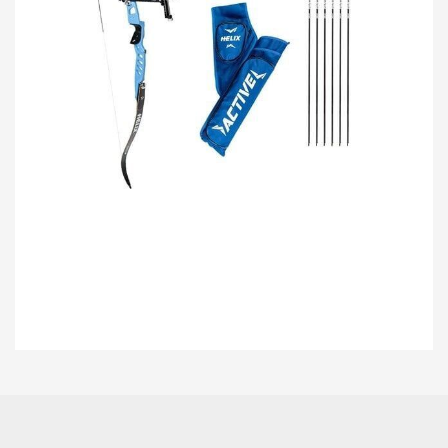
Bu ürünün fiyat bilgisi, resim, ürün açıklamalarında ve diğer konularda
yetersiz gördüğünüz noktaları öneri formunu kullanarak tarafımıza
Bu ürüne ilk yorumu siz yapın!
iletebilirsiniz.
Görüş ve önerileriniz için teşekkür ederiz.