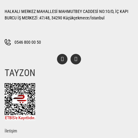
Yorum Yaz
Ürün resmi kalitesiz, bozuk veya görüntülenemiyor.
HALKALI MERKEZ MAHALLESİ MAHMUTBEY CADDESİ NO:10/D, İÇ KAPI
Ürün açıklamasında eksik bilgiler bulunuyor.
BURCU İŞ MERKEZİ :47/48, 34290 Küçükçekmece/İstanbul
Ürün bilgilerinde hatalar bulunuyor.
Ürün fiyatı diğer sitelerden daha pahalı.
Bu ürüne benzer farklı alternatifler olmalı.
0546 800 00 50
TAYZON
Gönder
İletişim