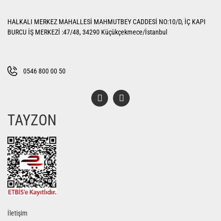
Yorum Yaz
Ürün resmi kalitesiz, bozuk veya görüntülenemiyor.
HALKALI MERKEZ MAHALLESİ MAHMUTBEY CADDESİ NO:10/D, İÇ KAPI
Ürün açıklamasında eksik bilgiler bulunuyor.
BURCU İŞ MERKEZİ :47/48, 34290 Küçükçekmece/İstanbul
Ürün bilgilerinde hatalar bulunuyor.
Ürün fiyatı diğer sitelerden daha pahalı.
Bu ürüne benzer farklı alternatifler olmalı.
0546 800 00 50
TAYZON
Gönder
İletişim