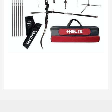
Bu ürünün fiyat bilgisi, resim, ürün açıklamalarında ve diğer konularda
yetersiz gördüğünüz noktaları öneri formunu kullanarak tarafımıza
Bu ürüne ilk yorumu siz yapın!
iletebilirsiniz.
Görüş ve önerileriniz için teşekkür ederiz.