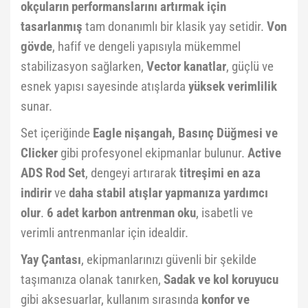
okçuların performanslarını artırmak için
tasarlanmış
tam donanımlı bir klasik yay setidir.
Von
gövde
, hafif ve dengeli yapısıyla mükemmel
stabilizasyon sağlarken,
Vector kanatlar
, güçlü ve
esnek yapısı sayesinde atışlarda
yüksek verimlilik
sunar.
Set içeriğinde
Eagle nişangah, Basınç Düğmesi ve
Clicker
gibi profesyonel ekipmanlar bulunur.
Active
ADS Rod Set
, dengeyi artırarak
titreşimi en aza
indirir
ve
daha stabil atışlar yapmanıza yardımcı
olur
.
6 adet karbon antrenman oku
, isabetli ve
verimli antrenmanlar için idealdir.
Yay Çantası
, ekipmanlarınızı güvenli bir şekilde
taşımanıza olanak tanırken,
Sadak ve kol koruyucu
gibi aksesuarlar, kullanım sırasında
konfor ve