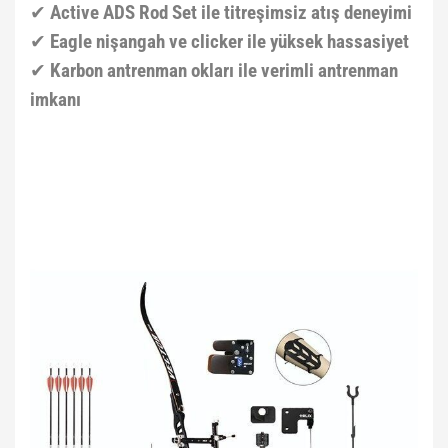
✔
Active ADS Rod Set ile titreşimsiz atış deneyimi
✔
Eagle nişangah ve clicker ile yüksek hassasiyet
✔
Karbon antrenman okları ile verimli antrenman
imkanı