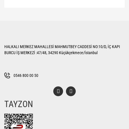
Bu ürünün fiyat bilgisi, resim, ürün açıklamalarında ve diğer konularda
yetersiz gördüğünüz noktaları öneri formunu kullanarak tarafımıza
Bu ürüne ilk yorumu siz yapın!
iletebilirsiniz.
Görüş ve önerileriniz için teşekkür ederiz.
Yorum Yaz
Ürün resmi kalitesiz, bozuk veya görüntülenemiyor.
HALKALI MERKEZ MAHALLESİ MAHMUTBEY CADDESİ NO:10/D, İÇ KAPI
Ürün açıklamasında eksik bilgiler bulunuyor.
BURCU İŞ MERKEZİ :47/48, 34290 Küçükçekmece/İstanbul
Ürün bilgilerinde hatalar bulunuyor.
Ürün fiyatı diğer sitelerden daha pahalı.
Bu ürüne benzer farklı alternatifler olmalı.
0546 800 00 50
TAYZON
Gönder