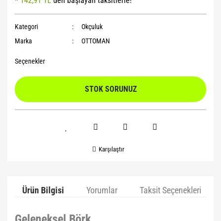
*
142,91 TL
den başlayan taksitlerle!
Yoga Roller
Kategori
Okçuluk
Marka
OTTOMAN
Seçenekler
STOK SORUNUZ
Karşılaştır
Ürün Bilgisi
Yorumlar
Taksit Seçenekleri
Geleneksel Börk