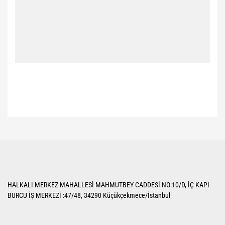
Bu ürünün fiyat bilgisi, resim, ürün açıklamalarında ve diğer konularda
yetersiz gördüğünüz noktaları öneri formunu kullanarak tarafımıza
Bu ürüne ilk yorumu siz yapın!
iletebilirsiniz.
Görüş ve önerileriniz için teşekkür ederiz.
Yorum Yaz
Ürün resmi kalitesiz, bozuk veya görüntülenemiyor.
HALKALI MERKEZ MAHALLESİ MAHMUTBEY CADDESİ NO:10/D, İÇ KAPI
Ürün açıklamasında eksik bilgiler bulunuyor.
BURCU İŞ MERKEZİ :47/48, 34290 Küçükçekmece/İstanbul
Ürün bilgilerinde hatalar bulunuyor.
Ürün fiyatı diğer sitelerden daha pahalı.