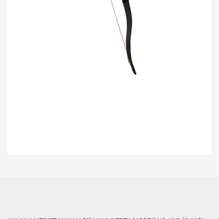
Bu ürünün fiyat bilgisi, resim, ürün açıklamalarında ve diğer konularda
yetersiz gördüğünüz noktaları öneri formunu kullanarak tarafımıza
Bu ürüne ilk yorumu siz yapın!
iletebilirsiniz.
Görüş ve önerileriniz için teşekkür ederiz.
Yorum Yaz
Ürün resmi kalitesiz, bozuk veya görüntülenemiyor.