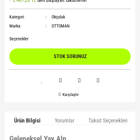
*
2.401,20 TL
den başlayan taksitlerle!
Yoga Roller
Kategori
Okçuluk
Marka
OTTOMAN
Seçenekler
STOK SORUNUZ
Karşılaştır
Ürün Bilgisi
Yorumlar
Taksit Seçenekleri
Geleneksel Yay Alp