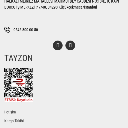
HALKALI MERKEZ MAHALLESİ MAHMUTBEY CADDESİ NO:10/D, İÇ KAPI
Ürün açıklamasında eksik bilgiler bulunuyor.
BURCU İŞ MERKEZİ :47/48, 34290 Küçükçekmece/İstanbul
Ürün bilgilerinde hatalar bulunuyor.
Ürün fiyatı diğer sitelerden daha pahalı.
Bu ürüne benzer farklı alternatifler olmalı.
0546 800 00 50
TAYZON
Gönder
İletişim
Kargo Takibi