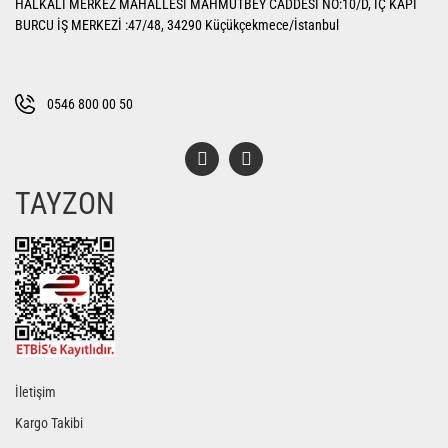
HALKALI MERKEZ MAHALLESİ MAHMUTBEY CADDESİ NO:10/D, İÇ KAPI
Ürün açıklamasında eksik bilgiler bulunuyor.
BURCU İŞ MERKEZİ :47/48, 34290 Küçükçekmece/İstanbul
Ürün bilgilerinde hatalar bulunuyor.
Ürün fiyatı diğer sitelerden daha pahalı.
Bu ürüne benzer farklı alternatifler olmalı.
0546 800 00 50
TAYZON
Gönder
İletişim
Kargo Takibi