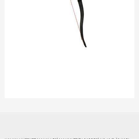
Bu ürünün fiyat bilgisi, resim, ürün açıklamalarında ve diğer konularda
yetersiz gördüğünüz noktaları öneri formunu kullanarak tarafımıza
Bu ürüne ilk yorumu siz yapın!
iletebilirsiniz.
Görüş ve önerileriniz için teşekkür ederiz.
Yorum Yaz
Ürün resmi kalitesiz, bozuk veya görüntülenemiyor.