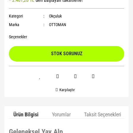
*
2.401,20 TL
den başlayan taksitlerle!
Yoga Roller
Kategori
Okçuluk
Marka
OTTOMAN
Seçenekler
STOK SORUNUZ
Karşılaştır
Ürün Bilgisi
Yorumlar
Taksit Seçenekleri
Geleneksel Yay Alp