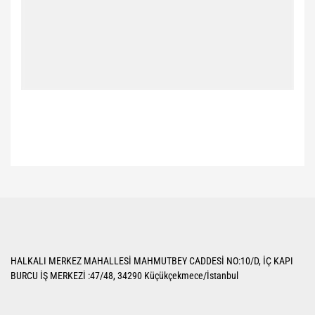
Bu ürünün fiyat bilgisi, resim, ürün açıklamalarında ve diğer konularda
yetersiz gördüğünüz noktaları öneri formunu kullanarak tarafımıza
Bu ürüne ilk yorumu siz yapın!
iletebilirsiniz.
Görüş ve önerileriniz için teşekkür ederiz.
Yorum Yaz
Ürün resmi kalitesiz, bozuk veya görüntülenemiyor.
HALKALI MERKEZ MAHALLESİ MAHMUTBEY CADDESİ NO:10/D, İÇ KAPI
Ürün açıklamasında eksik bilgiler bulunuyor.
BURCU İŞ MERKEZİ :47/48, 34290 Küçükçekmece/İstanbul
Ürün bilgilerinde hatalar bulunuyor.
Ürün fiyatı diğer sitelerden daha pahalı.