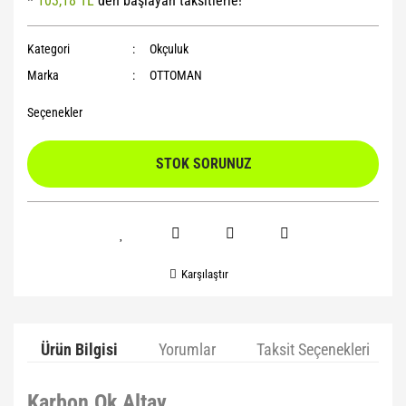
*
103,18 TL
den başlayan taksitlerle!
Yoga Roller
Kategori
Okçuluk
Marka
OTTOMAN
Seçenekler
STOK SORUNUZ
Karşılaştır
Ürün Bilgisi
Yorumlar
Taksit Seçenekleri
Karbon Ok Altay