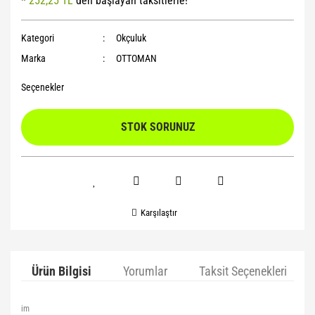
*
252,25 TL
den başlayan taksitlerle!
Yoga Roller
Kategori
Okçuluk
Marka
OTTOMAN
Seçenekler
STOK SORUNUZ
Karşılaştır
Ürün Bilgisi
Yorumlar
Taksit Seçenekleri
im