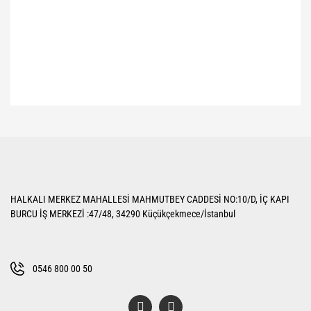
Bu ürünün fiyat bilgisi, resim, ürün açıklamalarında ve diğer konularda
yetersiz gördüğünüz noktaları öneri formunu kullanarak tarafımıza
Bu ürüne ilk yorumu siz yapın!
iletebilirsiniz.
Görüş ve önerileriniz için teşekkür ederiz.
Yorum Yaz
Ürün resmi kalitesiz, bozuk veya görüntülenemiyor.
HALKALI MERKEZ MAHALLESİ MAHMUTBEY CADDESİ NO:10/D, İÇ KAPI
Ürün açıklamasında eksik bilgiler bulunuyor.
BURCU İŞ MERKEZİ :47/48, 34290 Küçükçekmece/İstanbul
Ürün bilgilerinde hatalar bulunuyor.
Ürün fiyatı diğer sitelerden daha pahalı.
Bu ürüne benzer farklı alternatifler olmalı.
0546 800 00 50