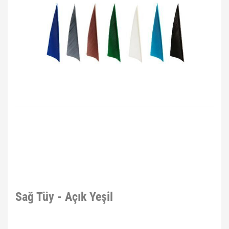
Sağ Tüy - Açık Yeşil