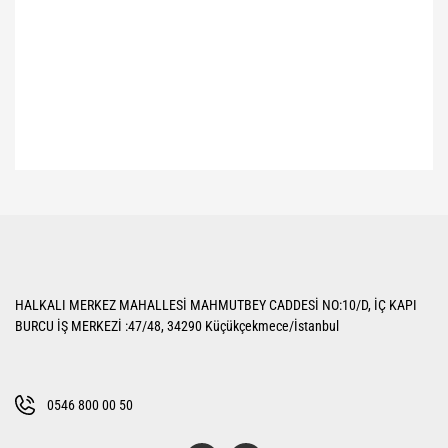
Bu ürünün fiyat bilgisi, resim, ürün açıklamalarında ve diğer konularda
yetersiz gördüğünüz noktaları öneri formunu kullanarak tarafımıza
Bu ürüne ilk yorumu siz yapın!
iletebilirsiniz.
Görüş ve önerileriniz için teşekkür ederiz.
Yorum Yaz
Ürün resmi kalitesiz, bozuk veya görüntülenemiyor.
HALKALI MERKEZ MAHALLESİ MAHMUTBEY CADDESİ NO:10/D, İÇ KAPI
Ürün açıklamasında eksik bilgiler bulunuyor.
BURCU İŞ MERKEZİ :47/48, 34290 Küçükçekmece/İstanbul
Ürün bilgilerinde hatalar bulunuyor.
Ürün fiyatı diğer sitelerden daha pahalı.
Bu ürüne benzer farklı alternatifler olmalı.
0546 800 00 50