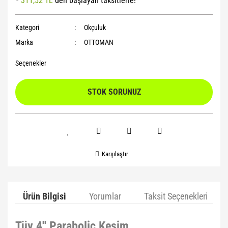
*
311,52 TL
den başlayan taksitlerle!
Yoga Roller
Kategori
Okçuluk
Marka
OTTOMAN
Seçenekler
STOK SORUNUZ
Karşılaştır
Ürün Bilgisi
Yorumlar
Taksit Seçenekleri
Tüy 4'' Parabolic Kesim